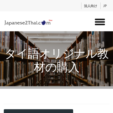
.
法人向け
JP
トップ
サービス
タイ語オリジナル教
コンテンツ
講師紹介
材の購入
料金
お申込流れ
ログイン