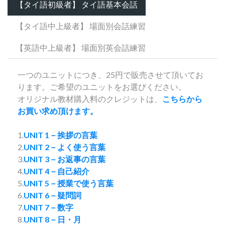
【タイ語初級者】 タイ語基本会話
【タイ語中上級者】 場面別会話練習
【英語中上級者】 場面別英会話練習
一つのユニットにつき、25円で販売させて頂いてお
ります。ご希望のユニットをお選びください。
オリジナル教材購入料のクレジットは、
こちらから
お買い求め頂けます。
1.
UNIT 1－挨拶の言葉
2.
UNIT 2－よく使う言葉
3.
UNIT 3－お返事の言葉
4.
UNIT 4－自己紹介
5.
UNIT 5－授業で使う言葉
6.
UNIT 6－疑問詞
7.
UNIT 7－数字
8.
UNIT 8－日・月