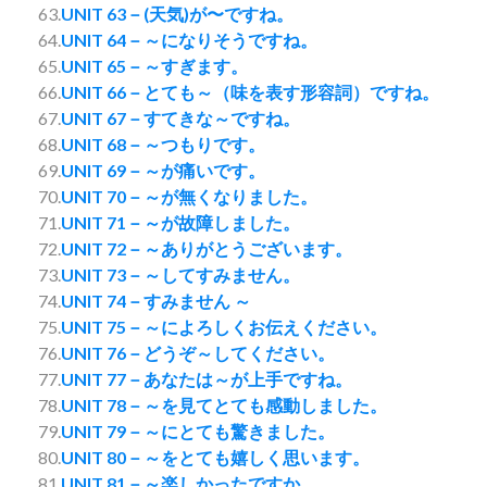
63.
UNIT 63－(天気)が〜ですね。
64.
UNIT 64－～になりそうですね。
65.
UNIT 65－～すぎます。
66.
UNIT 66－とても～（味を表す形容詞）ですね。
67.
UNIT 67－すてきな～ですね。
68.
UNIT 68－～つもりです。
69.
UNIT 69－～が痛いです。
70.
UNIT 70－～が無くなりました。
71.
UNIT 71－～が故障しました。
72.
UNIT 72－～ありがとうございます。
73.
UNIT 73－～してすみません。
74.
UNIT 74－すみません ～
75.
UNIT 75－～によろしくお伝えください。
76.
UNIT 76－どうぞ～してください。
77.
UNIT 77－あなたは～が上手ですね。
78.
UNIT 78－～を見てとても感動しました。
79.
UNIT 79－～にとても驚きました。
80.
UNIT 80－～をとても嬉しく思います。
81.
UNIT 81－～楽しかったですか。