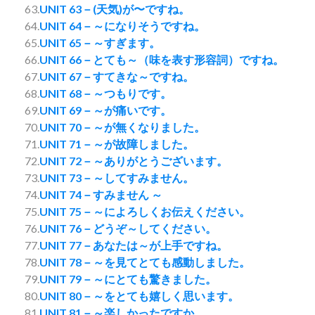
63.
UNIT 63－(天気)が〜ですね。
64.
UNIT 64－～になりそうですね。
65.
UNIT 65－～すぎます。
66.
UNIT 66－とても～（味を表す形容詞）ですね。
67.
UNIT 67－すてきな～ですね。
68.
UNIT 68－～つもりです。
69.
UNIT 69－～が痛いです。
70.
UNIT 70－～が無くなりました。
71.
UNIT 71－～が故障しました。
72.
UNIT 72－～ありがとうございます。
73.
UNIT 73－～してすみません。
74.
UNIT 74－すみません ～
75.
UNIT 75－～によろしくお伝えください。
76.
UNIT 76－どうぞ～してください。
77.
UNIT 77－あなたは～が上手ですね。
78.
UNIT 78－～を見てとても感動しました。
79.
UNIT 79－～にとても驚きました。
80.
UNIT 80－～をとても嬉しく思います。
81.
UNIT 81－～楽しかったですか。