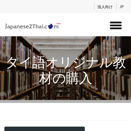
.
法人向け
JP
トップ
サービス
タイ語オリジナル教
コンテンツ
講師紹介
材の購入
料金
お申込流れ
ログイン