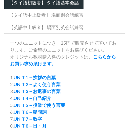
【タイ語初級者】 タイ語基本会話
【タイ語中上級者】 場面別会話練習
【英語中上級者】 場面別英会話練習
一つのユニットにつき、25円で販売させて頂いてお
ります。ご希望のユニットをお選びください。
オリジナル教材購入料のクレジットは、
こちらから
お買い求め頂けます。
1.
UNIT 1－挨拶の言葉
2.
UNIT 2－よく使う言葉
3.
UNIT 3－お返事の言葉
4.
UNIT 4－自己紹介
5.
UNIT 5－授業で使う言葉
6.
UNIT 6－疑問詞
7.
UNIT 7－数字
8.
UNIT 8－日・月