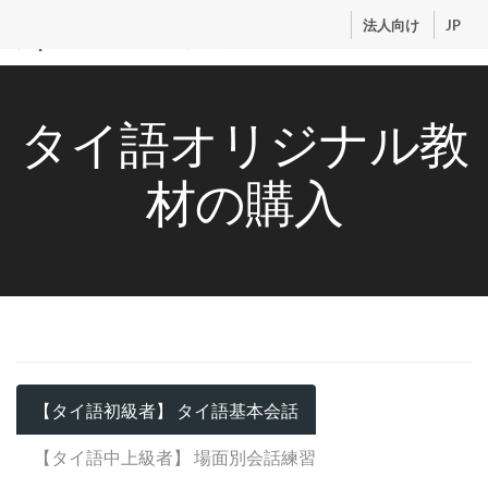
.
法人向け
JP
トップ
タイ語オリジナル教
サービス
コンテンツ
材の購入
講師紹介
料金
お申込流れ
ログイン
【タイ語初級者】 タイ語基本会話
【タイ語中上級者】 場面別会話練習