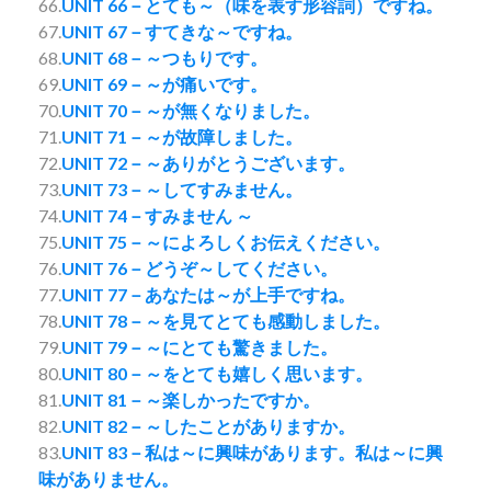
66.
UNIT 66－とても～（味を表す形容詞）ですね。
67.
UNIT 67－すてきな～ですね。
68.
UNIT 68－～つもりです。
69.
UNIT 69－～が痛いです。
70.
UNIT 70－～が無くなりました。
71.
UNIT 71－～が故障しました。
72.
UNIT 72－～ありがとうございます。
73.
UNIT 73－～してすみません。
74.
UNIT 74－すみません ～
75.
UNIT 75－～によろしくお伝えください。
76.
UNIT 76－どうぞ～してください。
77.
UNIT 77－あなたは～が上手ですね。
78.
UNIT 78－～を見てとても感動しました。
79.
UNIT 79－～にとても驚きました。
80.
UNIT 80－～をとても嬉しく思います。
81.
UNIT 81－～楽しかったですか。
82.
UNIT 82－～したことがありますか。
83.
UNIT 83－私は～に興味があります。私は～に興
味がありません。