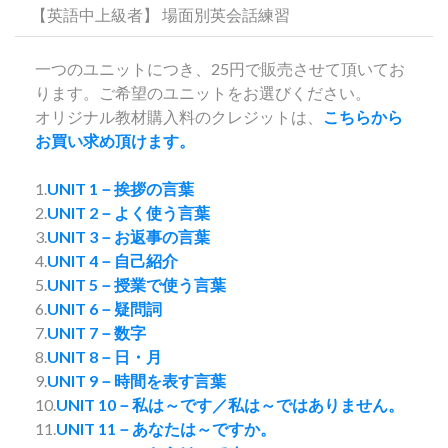
【英語中上級者】 場面別英会話練習
一つのユニットにつき、25円で販売させて頂いてお
ります。ご希望のユニットをお選びください。
オリジナル教材購入料のクレジットは、
こちらから
お買い求め頂けます。
1.
UNIT 1－挨拶の言葉
2.
UNIT 2－よく使う言葉
3.
UNIT 3－お返事の言葉
4.
UNIT 4－自己紹介
5.
UNIT 5－授業で使う言葉
6.
UNIT 6－疑問詞
7.
UNIT 7－数字
8.
UNIT 8－日・月
9.
UNIT 9－時間を表す言葉
10.
UNIT 10－私は～です／私は～ではありません。
11.
UNIT 11－あなたは～ですか。