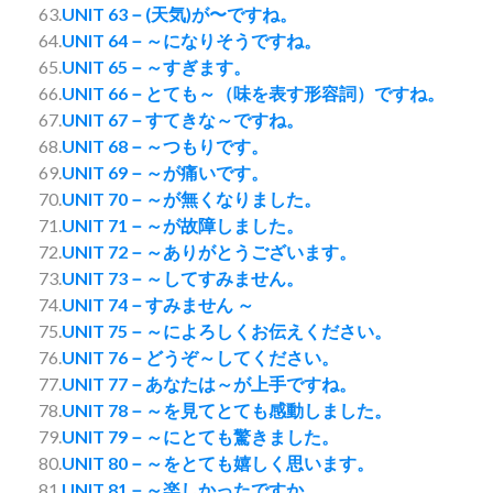
63.
UNIT 63－(天気)が〜ですね。
64.
UNIT 64－～になりそうですね。
65.
UNIT 65－～すぎます。
66.
UNIT 66－とても～（味を表す形容詞）ですね。
67.
UNIT 67－すてきな～ですね。
68.
UNIT 68－～つもりです。
69.
UNIT 69－～が痛いです。
70.
UNIT 70－～が無くなりました。
71.
UNIT 71－～が故障しました。
72.
UNIT 72－～ありがとうございます。
73.
UNIT 73－～してすみません。
74.
UNIT 74－すみません ～
75.
UNIT 75－～によろしくお伝えください。
76.
UNIT 76－どうぞ～してください。
77.
UNIT 77－あなたは～が上手ですね。
78.
UNIT 78－～を見てとても感動しました。
79.
UNIT 79－～にとても驚きました。
80.
UNIT 80－～をとても嬉しく思います。
81.
UNIT 81－～楽しかったですか。