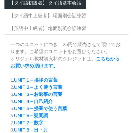
【タイ語初級者】 タイ語基本会話
【タイ語中上級者】 場面別会話練習
【英語中上級者】 場面別英会話練習
一つのユニットにつき、25円で販売させて頂いてお
ります。ご希望のユニットをお選びください。
オリジナル教材購入料のクレジットは、
こちらから
お買い求め頂けます。
1.
UNIT 1－挨拶の言葉
2.
UNIT 2－よく使う言葉
3.
UNIT 3－お返事の言葉
4.
UNIT 4－自己紹介
5.
UNIT 5－授業で使う言葉
6.
UNIT 6－疑問詞
7.
UNIT 7－数字
8.
UNIT 8－日・月