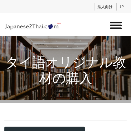
.
法人向け
JP
トップ
サービス
タイ語オリジナル教
コンテンツ
講師紹介
材の購入
料金
お申込流れ
ログイン