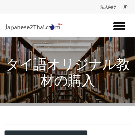
.
法人向け
JP
トップ
サービス
タイ語オリジナル教
コンテンツ
講師紹介
材の購入
料金
お申込流れ
ログイン