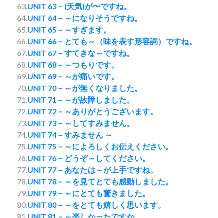
63.
UNIT 63－(天気)が〜ですね。
64.
UNIT 64－～になりそうですね。
65.
UNIT 65－～すぎます。
66.
UNIT 66－とても～（味を表す形容詞）ですね。
67.
UNIT 67－すてきな～ですね。
68.
UNIT 68－～つもりです。
69.
UNIT 69－～が痛いです。
70.
UNIT 70－～が無くなりました。
71.
UNIT 71－～が故障しました。
72.
UNIT 72－～ありがとうございます。
73.
UNIT 73－～してすみません。
74.
UNIT 74－すみません ～
75.
UNIT 75－～によろしくお伝えください。
76.
UNIT 76－どうぞ～してください。
77.
UNIT 77－あなたは～が上手ですね。
78.
UNIT 78－～を見てとても感動しました。
79.
UNIT 79－～にとても驚きました。
80.
UNIT 80－～をとても嬉しく思います。
81.
UNIT 81－～楽しかったですか。