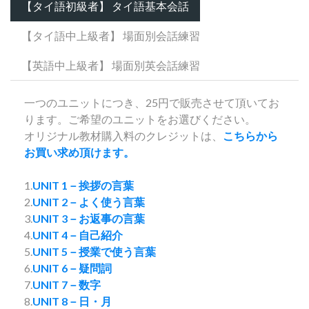
【タイ語初級者】 タイ語基本会話
【タイ語中上級者】 場面別会話練習
【英語中上級者】 場面別英会話練習
一つのユニットにつき、25円で販売させて頂いてお
ります。ご希望のユニットをお選びください。
オリジナル教材購入料のクレジットは、
こちらから
お買い求め頂けます。
1.
UNIT 1－挨拶の言葉
2.
UNIT 2－よく使う言葉
3.
UNIT 3－お返事の言葉
4.
UNIT 4－自己紹介
5.
UNIT 5－授業で使う言葉
6.
UNIT 6－疑問詞
7.
UNIT 7－数字
8.
UNIT 8－日・月