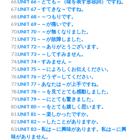
66.
UNIT 66－とても～（味を表す形容詞）ですね。
67.
UNIT 67－すてきな～ですね。
68.
UNIT 68－～つもりです。
69.
UNIT 69－～が痛いです。
70.
UNIT 70－～が無くなりました。
71.
UNIT 71－～が故障しました。
72.
UNIT 72－～ありがとうございます。
73.
UNIT 73－～してすみません。
74.
UNIT 74－すみません ～
75.
UNIT 75－～によろしくお伝えください。
76.
UNIT 76－どうぞ～してください。
77.
UNIT 77－あなたは～が上手ですね。
78.
UNIT 78－～を見てとても感動しました。
79.
UNIT 79－～にとても驚きました。
80.
UNIT 80－～をとても嬉しく思います。
81.
UNIT 81－～楽しかったですか。
82.
UNIT 82－～したことがありますか。
83.
UNIT 83－私は～に興味があります。私は～に興
味がありません。