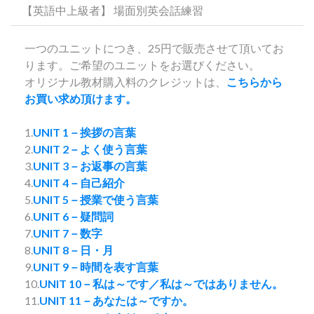
【英語中上級者】 場面別英会話練習
一つのユニットにつき、25円で販売させて頂いてお
ります。ご希望のユニットをお選びください。
オリジナル教材購入料のクレジットは、
こちらから
お買い求め頂けます。
1.
UNIT 1－挨拶の言葉
2.
UNIT 2－よく使う言葉
3.
UNIT 3－お返事の言葉
4.
UNIT 4－自己紹介
5.
UNIT 5－授業で使う言葉
6.
UNIT 6－疑問詞
7.
UNIT 7－数字
8.
UNIT 8－日・月
9.
UNIT 9－時間を表す言葉
10.
UNIT 10－私は～です／私は～ではありません。
11.
UNIT 11－あなたは～ですか。