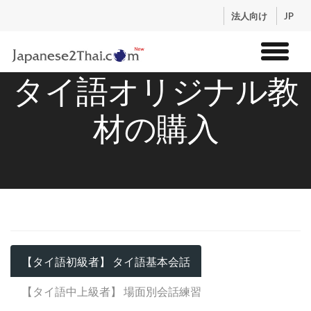
.
法人向け
JP
タイ語オリジナル教
トップ
サービス
材の購入
コンテンツ
講師紹介
料金
お申込流れ
ログイン
【タイ語初級者】 タイ語基本会話
【タイ語中上級者】 場面別会話練習